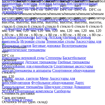
Шприцевые дозаторы
Тележки каталки
Инструментальные
столы
Медицинские холодильники
Стерилизация и
дезинфекция
Медицинская мебель
Стоматологические установки
Для спорта и коррекции фигуры
Силовые тренажеры
Батуты
Детские уличные игровые
комплексы
Игровые столы
Теннисные столы
Аксессуары для
теннисных столов
Беговые дорожки
Велотренажеры
Эллиптические тренажеры
Имитаторы верховой езды
Степперы
Баскетбольное
оборудование
Детские тренажеры
Гребные тренажеры
Оборудование для единоборств
Спортивные аксессуары
Другие тренажеры и аппараты
Спортивное оборудование
Грифы, диски, гантели
Мячи
Аксессуары для
миостимуляторов
Футбольное оборудование
Дартс
Горнолыжные тренажёры
Шведские стенки
Домашние
25 990 руб
детские спортивные комплексы
Сапборды
Стоимость доставки
Срок доставки
Для дома и семьи
Осталось 10 шт. (доп. склад)