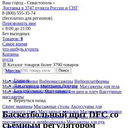
Ваш город -
Севастополь
Доставка в 3747 пункта России и СНГ
8 (800) 555-35-74
(бесплатно для регионов)
Перезвонить мне
с 8:00 до 21:00
Без выходных
Товаров:
0
Самое время
что-нибудь купить
Корзина
пуста
☰
Каталог товаров
более 3790 товаров
Массаж
Поиск
Главная
Массажные банки
Вибромассажеры
Виброплатформы
Для спорта и коррекции фигуры
Массажные кресла
Массажеры для ног
Массажеры для тела
Баскетбольное оборудование
Массажер для спины
Массажеры для шеи и плеч
Вакуумные
массажеры
Вернуться назад
Свинг машины
Массажные столы
Аксессуары для
массажного стола
Массажные накидки
Массажные подушки
Баскетбольный щит DFC со
Прессотерапия и лимфодренаж
Аксессуары к аппарату
прессотерапии и лимфодренажа
Массажеры для рук
съёмным регулятором
Электромассажеры