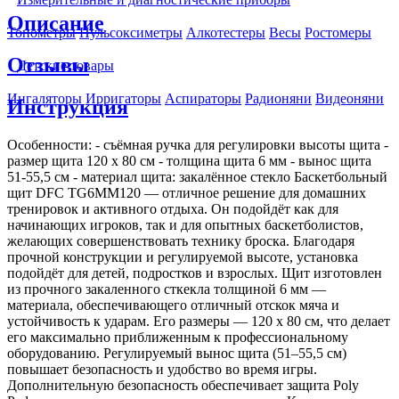
Описание
Тонометры
Пульсоксиметры
Алкотестеры
Весы
Ростомеры
Отзывы
Детские товары
Ингаляторы
Ирригаторы
Аспираторы
Радионяни
Видеоняни
Инструкция
Особенности: - съёмная ручка для регулировки высоты щита -
размер щита 120 x 80 см - толщина щита 6 мм - вынос щита
51-55,5 см - материал щита: закалённое стекло Баскетбольный
щит DFC TG6MM120 — отличное решение для домашних
тренировок и активного отдыха. Он подойдёт как для
начинающих игроков, так и для опытных баскетболистов,
желающих совершенствовать технику броска. Благодаря
прочной конструкции и регулируемой высоте, установка
подойдёт для детей, подростков и взрослых. Щит изготовлен
из прочного закаленного сткекла толщиной 6 мм —
материала, обеспечивающего отличный отскок мяча и
устойчивость к ударам. Его размеры — 120 x 80 см, что делает
его максимально приближенным к профессиональному
оборудованию. Регулируемый вынос щита (51–55,5 см)
повышает безопасность и удобство во время игры.
Дополнительную безопасность обеспечивает защита Poly