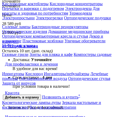
уточняйте
Кислородные коктейлеры
Кислородные концентраторы
уточняйте
Перчатки и варежки с подогревом
Электроодеяла
Для
красоты и здоровья по потребностям
Термоодеяла
Цена:
Электропростыни
Электрогрелки
Ортопедические подушки
28 589
руб
Солевые лампы
Бактерицидные рециркуляторы
Ортопедические изделия
Домашние медицинские приборы
25 990
руб
Ортопедические компьютерные кресла и стулья
Декор и
освещение
Пластиковые хозблоки
Уличные обогреватели
в кредит:
Мебель для улицы
от 722 руб. в месяц
Осталось 10 шт. (доп. склад)
Газовые грили
Зонты для пляжа и кафе
Компостеры садовые
Доставка:
Уточняйте
Для профилактики и лечения
В удобное для вас время!
Ирригаторы
Кислород
Ингаляторы/небулайзеры
Лечебные
Срок доставки -
4 дня
приборы
Обеззараживатели воздуха
Ортопедические стулья
Защита от вирусов
При условии товара в наличии!
Красота
*
Позвонить и купить
Добавить в корзину
Косметологические лампы-лупы
Зеркала настольные и
*
косметические
Все для парафинотерапии
- Звонок по России бесплатный.
Измерительные и диагностические приборы