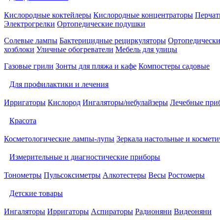
Кислородные коктейлеры
Кислородные концентраторы
Перчат
Электрогрелки
Ортопедические подушки
Солевые лампы
Бактерицидные рециркуляторы
Ортопедически
хозблоки
Уличные обогреватели
Мебель для улицы
Газовые грили
Зонты для пляжа и кафе
Компостеры садовые
Для профилактики и лечения
Ирригаторы
Кислород
Ингаляторы/небулайзеры
Лечебные при
Красота
Косметологические лампы-лупы
Зеркала настольные и космети
Измерительные и диагностические приборы
Тонометры
Пульсоксиметры
Алкотестеры
Весы
Ростомеры
Детские товары
Ингаляторы
Ирригаторы
Аспираторы
Радионяни
Видеоняни