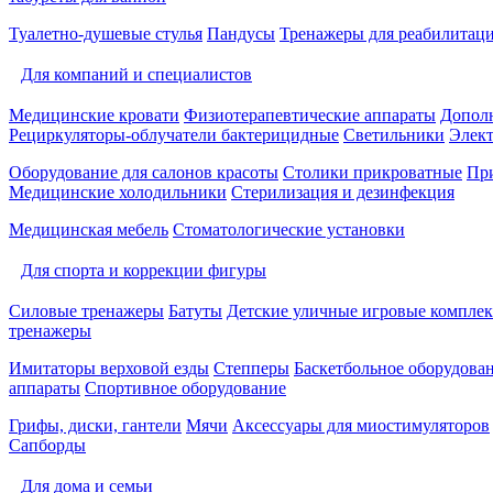
Туалетно-душевые стулья
Пандусы
Тренажеры для реабилитац
Для компаний и специалистов
Медицинские кровати
Физиотерапевтические аппараты
Дополн
Рециркуляторы-облучатели бактерицидные
Светильники
Элек
Оборудование для салонов красоты
Столики прикроватные
Пр
Медицинские холодильники
Стерилизация и дезинфекция
Медицинская мебель
Стоматологические установки
Для спорта и коррекции фигуры
Силовые тренажеры
Батуты
Детские уличные игровые компле
тренажеры
Имитаторы верховой езды
Степперы
Баскетбольное оборудова
аппараты
Спортивное оборудование
Грифы, диски, гантели
Мячи
Аксессуары для миостимуляторов
Сапборды
Для дома и семьи