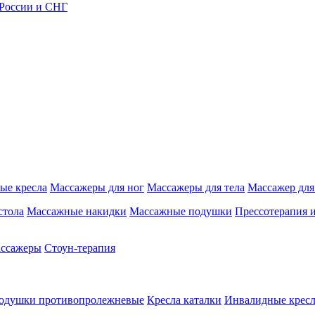
 России и СНГ
ые кресла
Массажеры для ног
Массажеры для тела
Массажер для
стола
Массажные накидки
Массажные подушки
Прессотерапия 
ассажеры
Стоун-терапия
одушки противопролежневые
Кресла каталки
Инвалидные кресл