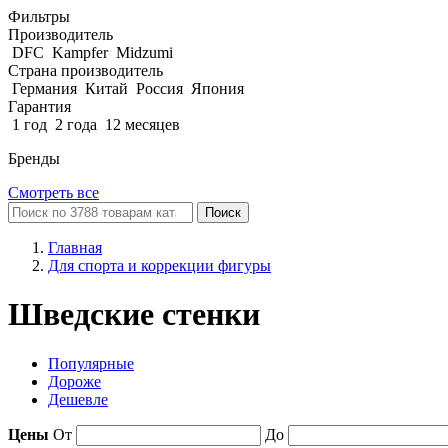
Фильтры
Производитель
DFC
Kampfer
Midzumi
Страна производитель
Германия
Китай
Россия
Япония
Гарантия
1 год
2 года
12 месяцев
Бренды
Смотреть все
Поиск
Главная
Для спорта и коррекции фигуры
Шведские стенки
Популярные
Дороже
Дешевле
Цены
От
До