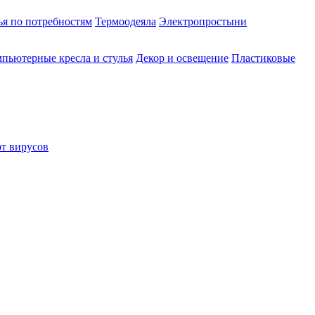
ья по потребностям
Термоодеяла
Электропростыни
пьютерные кресла и стулья
Декор и освещение
Пластиковые
от вирусов