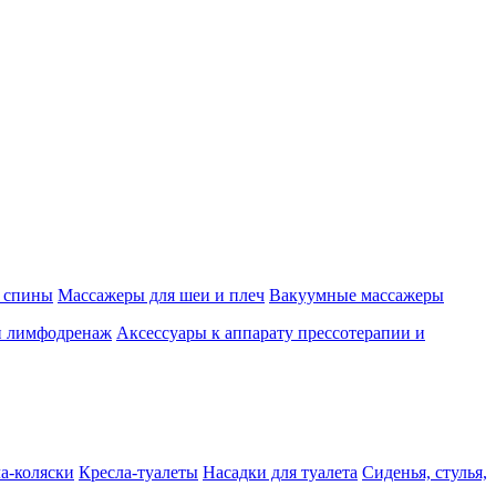
 спины
Массажеры для шеи и плеч
Вакуумные массажеры
и лимфодренаж
Аксессуары к аппарату прессотерапии и
а-коляски
Кресла-туалеты
Насадки для туалета
Сиденья, стулья,