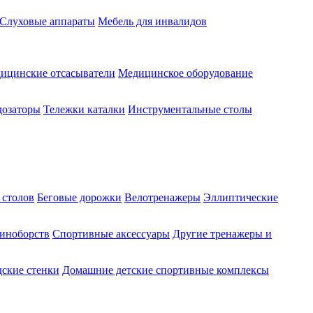
Слуховые аппараты
Мебель для инвалидов
ицинские отсасыватели
Медицинское оборудование
озаторы
Тележки каталки
Инструментальные столы
 столов
Беговые дорожки
Велотренажеры
Эллиптические
диноборств
Спортивные аксессуары
Другие тренажеры и
ские стенки
Домашние детские спортивные комплексы