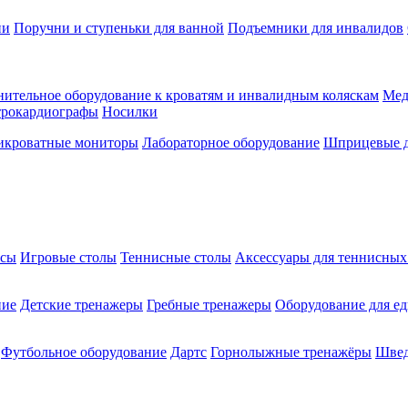
ии
Поручни и ступеньки для ванной
Подъемники для инвалидов
ительное оборудование к кроватям и инвалидным коляскам
Мед
трокардиографы
Носилки
икроватные мониторы
Лабораторное оборудование
Шприцевые д
ксы
Игровые столы
Теннисные столы
Аксессуары для теннисных
ние
Детские тренажеры
Гребные тренажеры
Оборудование для е
Футбольное оборудование
Дартс
Горнолыжные тренажёры
Швед