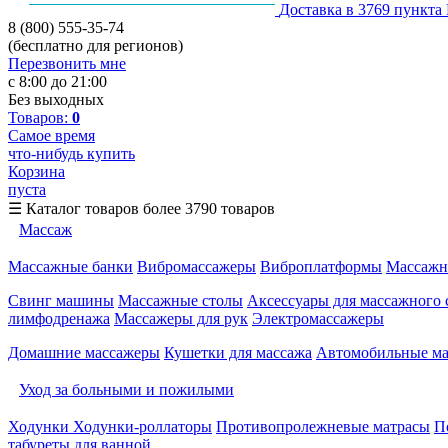
Доставка в 3769 пункта
8 (800) 555-35-74
(бесплатно для регионов)
Перезвонить мне
с 8:00 до 21:00
Без выходных
Товаров:
0
Самое время
что-нибудь купить
Корзина
пуста
☰
Каталог товаров
более 3790 товаров
Массаж
Массажные банки
Вибромассажеры
Виброплатформы
Массажн
Свинг машины
Массажные столы
Аксессуары для массажного 
лимфодренажа
Массажеры для рук
Электромассажеры
Домашние массажеры
Кушетки для массажа
Автомобильные м
Уход за больными и пожилыми
Ходунки
Ходунки-роллаторы
Противопролежневые матрасы
П
табуреты для ванной