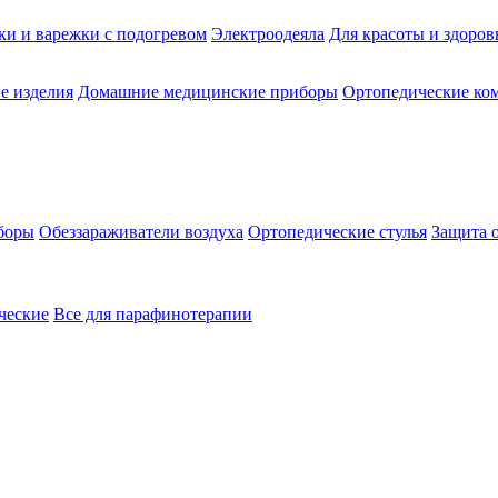
ки и варежки с подогревом
Электроодеяла
Для красоты и здоров
е изделия
Домашние медицинские приборы
Ортопедические ком
боры
Обеззараживатели воздуха
Ортопедические стулья
Защита 
ческие
Все для парафинотерапии