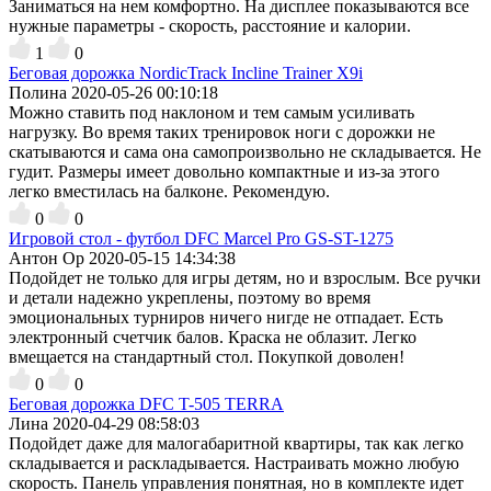
Заниматься на нем комфортно. На дисплее показываются все
нужные параметры - скорость, расстояние и калории.
1
0
Беговая дорожка NordicTrack Incline Trainer X9i
Полина
2020-05-26 00:10:18
Можно ставить под наклоном и тем самым усиливать
нагрузку. Во время таких тренировок ноги с дорожки не
скатываются и сама она самопроизвольно не складывается. Не
гудит. Размеры имеет довольно компактные и из-за этого
легко вместилась на балконе. Рекомендую.
0
0
Игровой стол - футбол DFC Marcel Pro GS-ST-1275
Антон Ор
2020-05-15 14:34:38
Подойдет не только для игры детям, но и взрослым. Все ручки
и детали надежно укреплены, поэтому во время
эмоциональных турниров ничего нигде не отпадает. Есть
электронный счетчик балов. Краска не облазит. Легко
вмещается на стандартный стол. Покупкой доволен!
0
0
Беговая дорожка DFC T-505 TERRA
Лина
2020-04-29 08:58:03
Подойдет даже для малогабаритной квартиры, так как легко
складывается и раскладывается. Настраивать можно любую
скорость. Панель управления понятная, но в комплекте идет