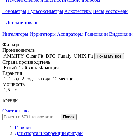
Тонометры
Пульсоксиметры
Алкотестеры
Весы
Ростомеры
Детские товары
Ингаляторы
Ирригаторы
Аспираторы
Радионяни
Видеоняни
Фильтры
Производитель
AMMITY
Clear Fit
DFC
Family
UNIX Fit
Показать всё
Страна производитель
Китай
Тайвань
Франция
Гарантия
1
1 год
2 года
3 года
12 месяцев
Мощность
1,5 л.с.
Бренды
Смотреть все
Поиск
Главная
Для спорта и коррекции фигуры