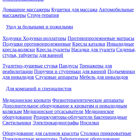
Домашние массажеры
Кушетки для массажа
Автомобильные
массажеры
Стоун-терапия
Уход за больными и пожилыми
Ходунки
Ходунки-роллаторы
Противопролежневые матрасы
Подушки противопролежневые
Кресла каталки
Инвалидные
кресла-коляски
Кресла-туалеты
Насадки для туалета
Сиденья,
стулья, табуреты для ванной
Туалетно-душевые стулья
Пандусы
Тренажеры для
реабилитации
Поручни и ступеньки для ванной
Подъемники
для инвалидов
Слуховые аппараты
Мебель для инвалидов
Для компаний и специалистов
Медицинские кровати
Физиотерапевтические аппараты
Дополнительное оборудование к кроватям и инвалидным
коляскам
Медицинские отсасыватели
Медицинское
оборудование
Рециркуляторы-облучатели бактерицидные
Светильники
Электрокардиографы
Носилки
Оборудование для салонов красоты
Столики прикроватные
Прикроватные мониторы
Лабораторное оборудование