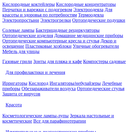
Кислородные коктейлеры
Кислородные концентраторы
Перчатки и варежки с подогревом
Электроодеяла
Для
красоты и здоровья по потребностям
Термоодеяла
Электропростыни
Электрогрелки
Ортопедические подушки
Солевые лампы
Бактерицидные рециркуляторы
Ортопедические изделия
Домашние медицинские приборы
Ортопедические компьютерные кресла и стулья
Декор и
освещение
Пластиковые хозблоки
Уличные обогреватели
Мебель для улицы
Газовые грили
Зонты для пляжа и кафе
Компостеры садовые
Для профилактики и лечения
Ирригаторы
Кислород
Ингаляторы/небулайзеры
Лечебные
приборы
Обеззараживатели воздуха
Ортопедические стулья
Защита от вирусов
Красота
Косметологические лампы-лупы
Зеркала настольные и
косметические
Все для парафинотерапии
Измерительные и диагностические приборы