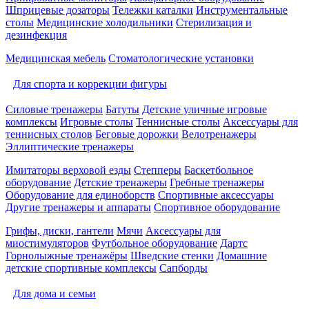
Шприцевые дозаторы
Тележки каталки
Инструментальные
столы
Медицинские холодильники
Стерилизация и
дезинфекция
Медицинская мебель
Стоматологические установки
Для спорта и коррекции фигуры
Силовые тренажеры
Батуты
Детские уличные игровые
комплексы
Игровые столы
Теннисные столы
Аксессуары для
теннисных столов
Беговые дорожки
Велотренажеры
Эллиптические тренажеры
Имитаторы верховой езды
Степперы
Баскетбольное
оборудование
Детские тренажеры
Гребные тренажеры
Оборудование для единоборств
Спортивные аксессуары
Другие тренажеры и аппараты
Спортивное оборудование
Грифы, диски, гантели
Мячи
Аксессуары для
миостимуляторов
Футбольное оборудование
Дартс
Горнолыжные тренажёры
Шведские стенки
Домашние
детские спортивные комплексы
Сапборды
Для дома и семьи