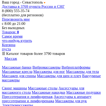
Ваш город -
Севастополь
Доставка в 3769 пункта России и СНГ
8 (800) 555-35-74
(бесплатно для регионов)
Перезвонить мне
с 8:00 до 21:00
Без выходных
Товаров:
0
Самое время
что-нибудь купить
Корзина
пуста
☰
Каталог товаров
более 3790 товаров
Массаж
Массажные банки
Вибромассажеры
Виброплатформы
Массажные кресла
Массажеры для ног
Массажеры для тела
Массажер для спины
Массажеры для шеи и плеч
Вакуумные
массажеры
Свинг машины
Массажные столы
Аксессуары для
массажного стола
Массажные накидки
Массажные подушки
Прессотерапия и лимфодренаж
Аксессуары к аппарату
прессотерапии и лимфодренажа
Массажеры для рук
Электромассажеры